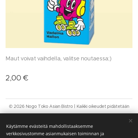
Maut voivat vaihdella, valitse noutaessa;)
2,00
€
© 2026 Nogo Toko Asian Bistro | Kaikki oikeudet pidätetään
Käyttöehdot • Tietosuojaseloste
Evästeet
Käytämme evästeitä mahdollistaaksemme
Kielet
verkkosivustomme asianmukaisen toiminnan ja
Suomi
Svenska
English