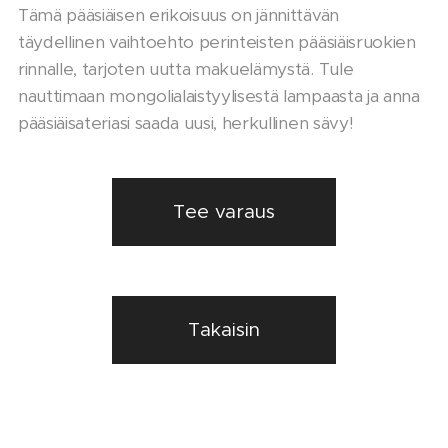
Tämä pääsiäisen erikoisuus on jännittävän
täydellinen vaihtoehto perinteisten pääsiäisruokien
rinnalle, tarjoten uutta makuelämystä. Tule
nauttimaan mongolialaistyylisestä lampaasta ja anna
pääsiäisateriasi saada uusi, herkullinen sävy!
Tee varaus
Takaisin