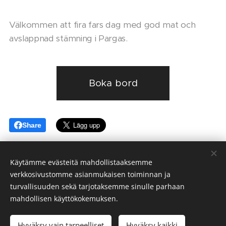
Välkommen att fira fars dag med god mat och
avslappnad stämning i Pargas.
Boka bord
Share
Käytämme evästeitä mahdollistaaksemme
verkkosivustomme asianmukaisen toiminnan ja
© 2026 Nogo Toko Asian Bistro | Alla rättigheter förbehålls
turvallisuuden sekä tarjotaksemme sinulle parhaan
Användarvillkor
•
Integritetspolicy
Cookies
mahdollisen käyttökokemuksen.
Språk
Hyväksy vain tarpeelliset
Hyväksy kaikki