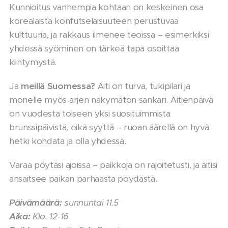
Kunnioitus vanhempia kohtaan on keskeinen osa
korealaista konfutselaisuuteen perustuvaa
kulttuuria, ja rakkaus ilmenee teoissa – esimerkiksi
yhdessä syöminen on tärkeä tapa osoittaa
kiintymystä.
Ja
meillä Suomessa?
Äiti on turva, tukipilari ja
monelle myös arjen näkymätön sankari. Äitienpäivä
on vuodesta toiseen yksi suosituimmista
brunssipäivistä, eikä syyttä – ruoan äärellä on hyvä
hetki kohdata ja olla yhdessä.
Varaa pöytäsi ajoissa – paikkoja on rajoitetusti, ja äitisi
ansaitsee paikan parhaasta pöydästä.
Päivämäärä:
sunnuntai
11.5
Aika:
Klo. 12-16