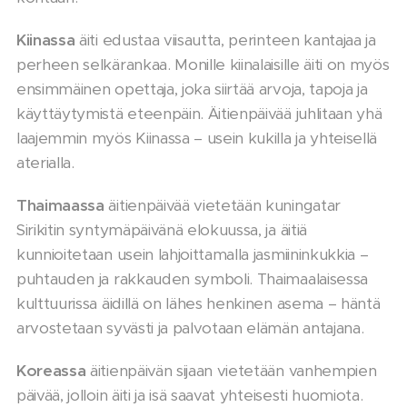
Kiinassa
äiti edustaa viisautta, perinteen kantajaa ja
perheen selkärankaa. Monille kiinalaisille äiti on myös
ensimmäinen opettaja, joka siirtää arvoja, tapoja ja
käyttäytymistä eteenpäin. Äitienpäivää juhlitaan yhä
laajemmin myös Kiinassa – usein kukilla ja yhteisellä
aterialla.
Thaimaassa
äitienpäivää vietetään kuningatar
Sirikitin syntymäpäivänä elokuussa, ja äitiä
kunnioitetaan usein lahjoittamalla jasmiininkukkia –
puhtauden ja rakkauden symboli. Thaimaalaisessa
kulttuurissa äidillä on lähes henkinen asema – häntä
arvostetaan syvästi ja palvotaan elämän antajana.
Koreassa
äitienpäivän sijaan vietetään vanhempien
päivää, jolloin äiti ja isä saavat yhteisesti huomiota.