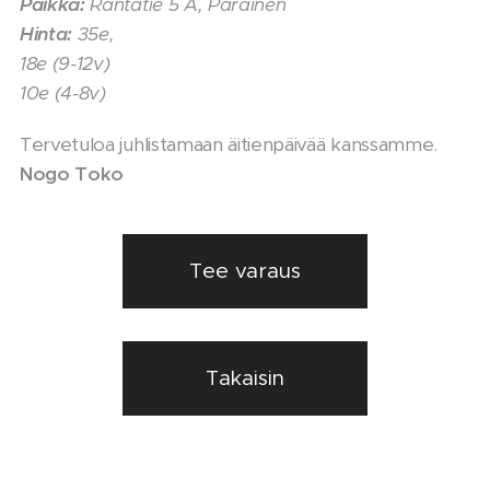
Paikka:
Rantatie
5 A, Parainen
Hinta:
35e,
18e (9-12v)
10e (4-8v)
Tervetuloa juhlistamaan äitienpäivää kanssamme.
Nogo Toko
Tee varaus
Takaisin