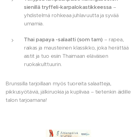
sienillä tryffeli-karpalokastikkeessa
–
yhdistelmä rohkeaa juhlavuutta ja syvää
umamia.
Thai papaya -salaatti (som tam)
– rapea,
raikas ja mausteinen klassikko, joka herättää
aistit ja tuo esiin Thaimaan eläväisen
ruokakulttuurin.
Brunssilla tarjoillaan myös tuoreita salaatteja,
pikkusyötäviä, jälkiruokia ja kuplivaa – tietenkin äidille
talon tarjoamana!