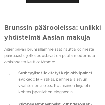
Brunssin päärooleissa: uniikki
yhdistelmä Aasian makuja
Äitienpäivän brunssillamme saat nauttia kolmesta
pääruoasta, jotka edustavat eri puolia modernista
aasialaisesta keittiöstämme:
Sushityyliset liekitetyt kirjolohiviipaleet
avokadolla
– raikas, pehmeä ja savun
vivahteinen aloitus. Kotimainen kirjolohi
kohtaa japanilaisen eleganssin.
Ylikypsä lampaanpaisti kuningasosteri-